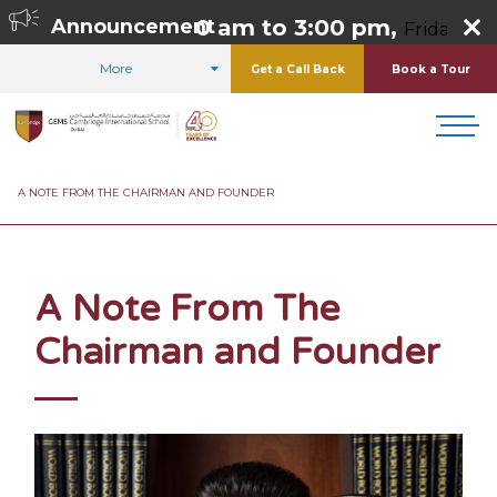
ursday 8:00 am to 3:00 pm,
Announcement
Friday 8:00 am t
More
Get a Call Back
Book a Tour
HOME
FOR PARENTS
A NOTE FROM THE CHAIRMAN AND FOUNDER
A Note From The
Chairman and Founder