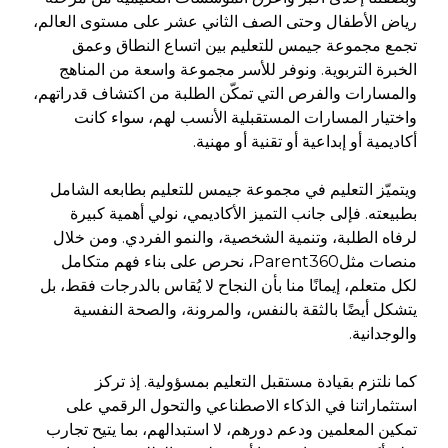
رياض الأطفال وحتى الصف الثاني عشر على مستوى العالم،
تجمع مجموعة جيمس للتعليم بين اتساع النطاق وعمق
الخبرة التربوية. ونوفر للأسر مجموعة واسعة من المناهج
والمسارات والفرص التي تمكّن الطلبة من اكتشاف قدراتهم،
واختيار المسارات المستقبلية الأنسب لهم، سواء كانت
أكاديمية أو إبداعية أو تقنية أو مهنية.
ويتميّز التعليم في مجموعة جيمس للتعليم بطابعه الشامل
بطبيعته. فإلى جانب التميز الأكاديمي، نولي أهمية كبيرة
لرفاه الطلبة، وتنمية الشخصية، والنمو الفردي. ومن خلال
، نحرص على بناء فهم متكامل
Parent360
منصات مثل
لكل متعلم، إيمانًا منا بأن النجاح لا يُقاس بالدرجات فقط، بل
يتشكل أيضًا بالثقة بالنفس، والمرونة، والصحة النفسية
والوجدانية.
كما نلتزم بقيادة مستقبل التعليم بمسؤولية. إذ تركز
استثماراتنا في الذكاء الاصطناعي والتحول الرقمي على
تمكين المعلمين ودعم دورهم، لا استبدالهم، بما يتيح تجارب